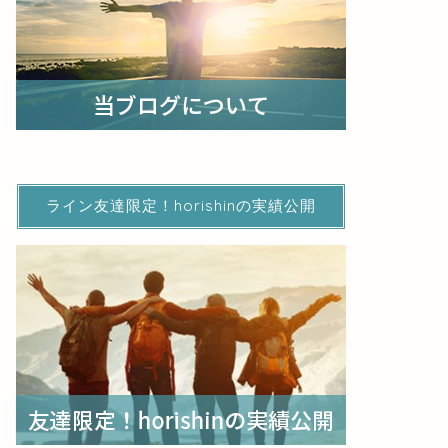
/
2018年6月8日
2023年3月6日
お役立ち情報
お役立ち情報
ライン友達限定！horishinの実績公開
【必見】スルガ銀行からの借り換え
サラリー
って、ぶっちゃけできるの
ぐらい税
2018年5月25日
お役立ち情報
お役立ち情報