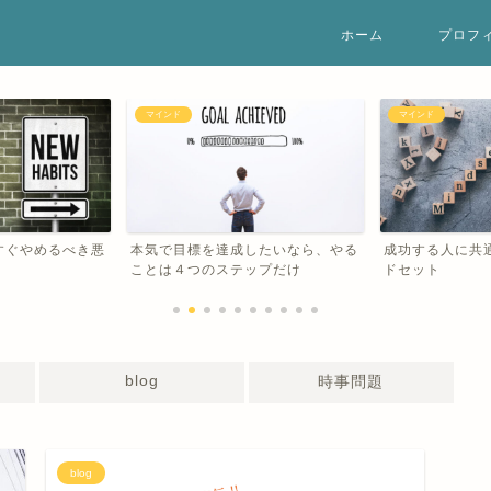
ホーム
プロフ
blog
マインド
したいなら、やる
成功する人に共通する５つのマイン
今更ながらのび
ップだけ
ドセット
blog
時事問題
blog