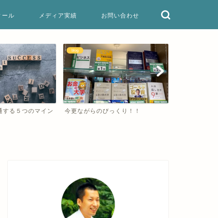
ィール
メディア実績
お問い合わせ
blog
マインド
っくり！！
成功したいなら成功者の真似をすれ
三省堂書店東
ばいい
した！
お役立ち情報
お役立ち情報