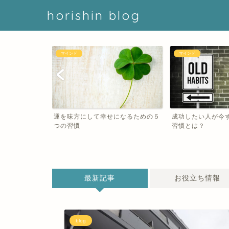
horishin blog
マインド
マインド
になるための５
成功したい人が今すぐやめるべき悪
本気で目標を達成
習慣とは？
ことは４つのステ
最新記事
お役立ち情報
blog