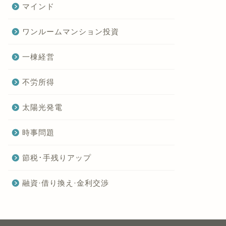
マインド
ワンルームマンション投資
一棟経営
不労所得
太陽光発電
時事問題
節税･手残りアップ
融資·借り換え·金利交渉