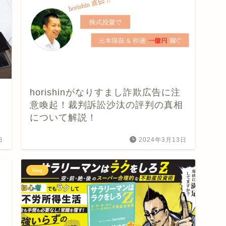
horishinがなりすまし詐欺広告に注
意喚起！裁判訴訟沙汰の評判の真相
について解説！
日
2024年3月13日
blog