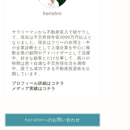
horishin
サラリーマンから不動産収入で脱サラし
て、現在は不労所得年収3000万円以上と
なりました。現在はフリーの弁理士・中
小企業診断士として上場企業を中心に複
【必見】資料、預金残高書類改ざん
利回り1
数企業の顧問やアドバイザーとして活躍
中。好きな顧客とだけ仕事して、残りの
のTATERU。実態はどう?!
経営に大
時間は悠々自適な不労所得生活を満喫
中。誰でも成功できる不動産投資術を公
/
2018年9月22日
2023年3月6日
開しています。
プロフィール詳細はコチラ
メディア実績はコチラ
お役立ち情報
お役立ち情報
horishinへのお問い合わせ