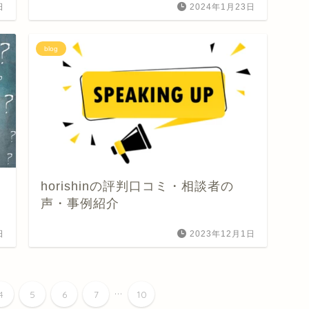
日
2024年1月23日
blog
horishinの評判口コミ・相談者の
声・事例紹介
日
2023年12月1日
...
4
5
6
7
10