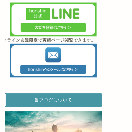
【誰でもできる！】マンション経営
【画像あ
の勧誘電話に対する5つの撃退法！
ション1
2018年6月8日
↑ライン友達限定で実績ページ閲覧できます。
お役立ち情報
お役立ち情報
当ブログについて
アパート経営のメリット・デメリッ
アパート
トと失敗しない7つのリスク回避
い？リア
術！