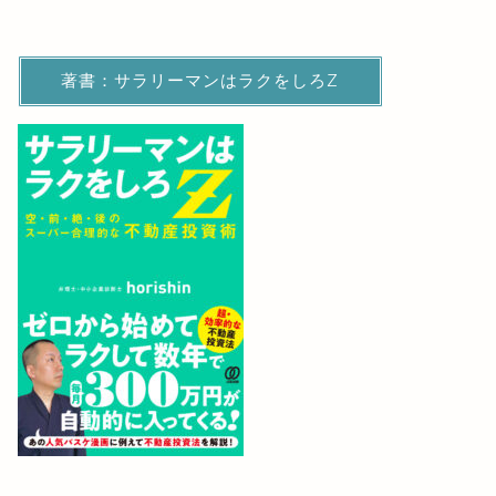
著書：サラリーマンはラクをしろZ
マンション経営のメリット＆デメリ
【必見】
ット！失敗リスクを回避するには？
の交渉っ
/
2018年5月24日
2023年3月6日
next